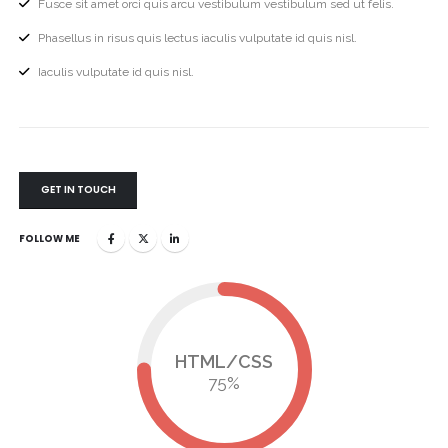
Fusce sit amet orci quis arcu vestibulum vestibulum sed ut felis.
Phasellus in risus quis lectus iaculis vulputate id quis nisl.
Iaculis vulputate id quis nisl.
GET IN TOUCH
FOLLOW ME
HTML/CSS
75
%