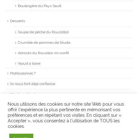
Boulangère du Pays Sault
Desserts
Soupe de pêche du Roussillon
Crumble de pommes de l’Aude
Abricots du Rousillon mi-confit
Yaourt à boire
Professionnel ?
Ils nous font déjà confiance
Mentions légales
Nous utilisons des cookies sur notre site Web pour vous
Conditions Générales de Ventes
offrir l'expérience la plus pertinente en mémorisant vos
préférences et en répétant vos visites. En cliquant sur «
Accepter », vous consentez à l'utilisation de TOUS les
cookies.
©
LA CAGNE
. création
agence VERRI