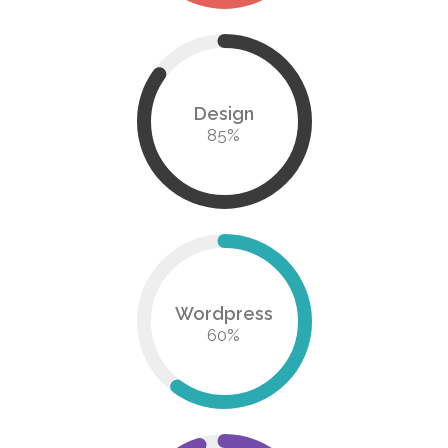
Design
85
%
Wordpress
60
%