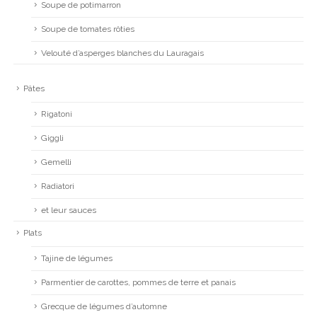
Soupe de potimarron
Soupe de tomates rôties
Velouté d’asperges blanches du Lauragais
Pâtes
Rigatoni
Giggli
Gemelli
Radiatori
et leur sauces
Plats
Tajine de légumes
Parmentier de carottes, pommes de terre et panais
Grecque de légumes d’automne