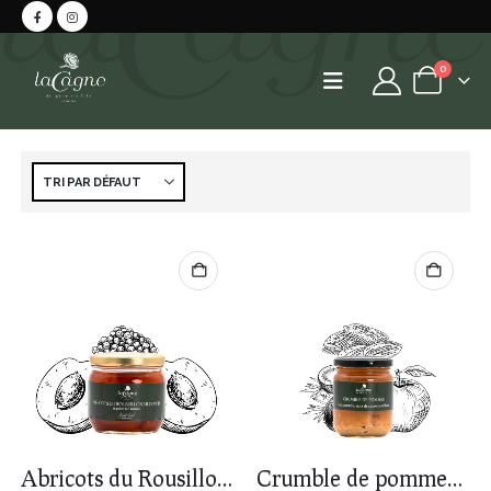
0
Abricots du Rousillon mi-confit
Crumble de pommes de l’Aude