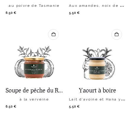
au poivre de Tasmanie
Aux amandes, noix de coco et combava
6.50
€
5.50
€
Soupe de pêche du Roussillon
Yaourt à boire
à la verveine
Lait d’avoine et Hana yuzu
6.50
€
5.50
€