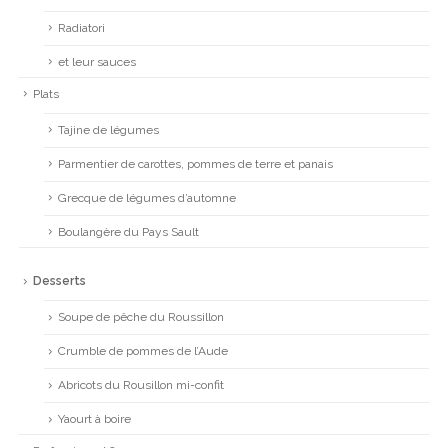
Radiatori
et leur sauces
Plats
Tajine de légumes
Parmentier de carottes, pommes de terre et panais
Grecque de légumes d’automne
Boulangère du Pays Sault
Desserts
Soupe de pêche du Roussillon
Crumble de pommes de l’Aude
Abricots du Rousillon mi-confit
Yaourt à boire