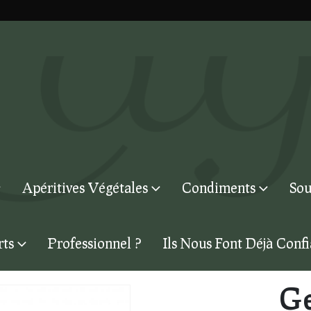
Apéritives Végétales
Condiments
Sou
rts
Professionnel ?
Ils Nous Font Déjà Conf
G