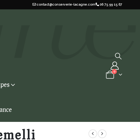
contact@conserverie-lacagne.com
06 75 99 15 67
0
pes
iance
emelli