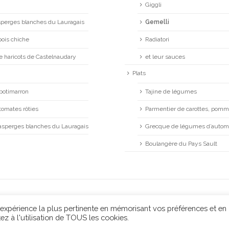
Giggli
asperges blanches du Lauragais
Gemelli
pois chiche
Radiatori
de haricots de Castelnaudary
et leur sauces
Plats
potimarron
Tajine de légumes
tomates rôties
Parmentier de carottes, pomme
’asperges blanches du Lauragais
Grecque de légumes d’auto
Boulangère du Pays Sault
l'expérience la plus pertinente en mémorisant vos préférences et en
ez à l'utilisation de TOUS les cookies.