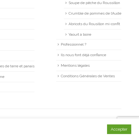
Soupe de pêche du Roussillon
Crumble de pommes de l’Aude
Abricots du Rousillon mi-confit
Yaourt à boire
Professionnel ?
Ils nous font déjà confiance
Mentions légales
s de terre et panais
Conditions Générales de Ventes
mne
©
LA CAGNE
. création
agence VERRI
Accepter