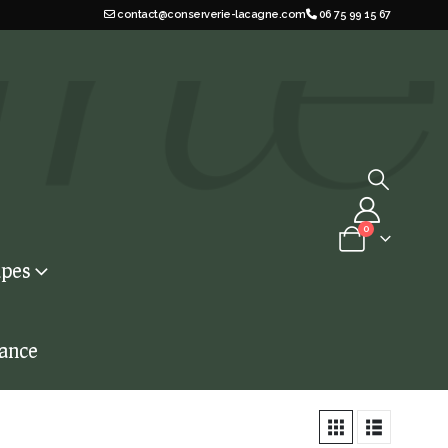
contact@conserverie-lacagne.com
06 75 99 15 67
0
pes
iance