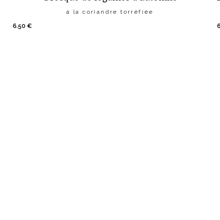
à la coriandre torréfiée
6.50
€