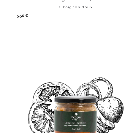
a l’oignon doux
5.50
€