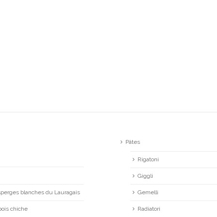
Pâtes
Rigatoni
Giggli
asperges blanches du Lauragais
Gemelli
pois chiche
Radiatori