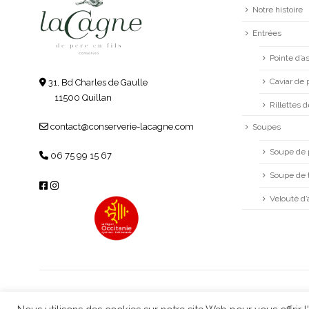
Notre histoire
Entrées
Pointe d’
Caviar de 
31, Bd Charles de Gaulle
11500 Quillan
Rillettes 
contact@conserverie-lacagne.com
Soupes
Soupe de 
06 75 99 15 67
Soupe de 
Velouté d