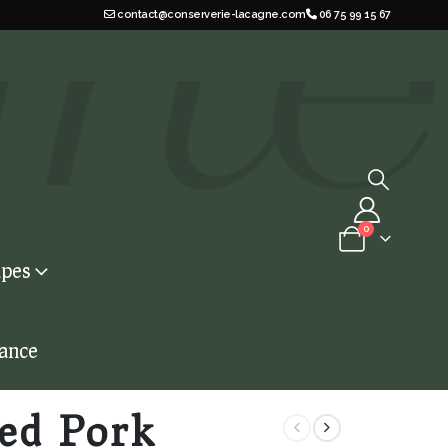
contact@conserverie-lacagne.com
06 75 99 15 67
0
pes
iance
led Pork