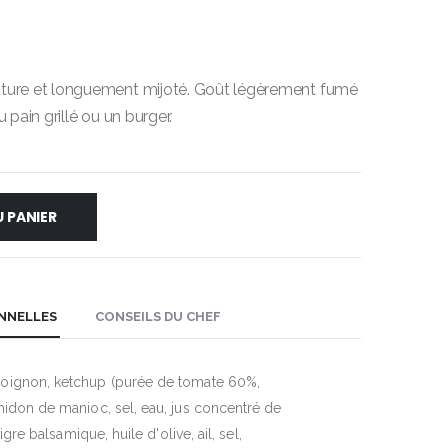
ature et longuement mijoté. Goût légèrement fumé
 pain grillé ou un burger.
 PANIER
ONNELLES
CONSEILS DU CHEF
 oignon, ketchup (purée de tomate 60%,
midon de manioc, sel, eau, jus concentré de
igre balsamique, huile d'olive, ail, sel,