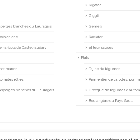
Rigatoni
Giggli
asperges blanches du Lauragais
Gemelli
pois chiche
Radiatori
de haricots de Castelnaudary
et leur sauces
Plats
potimarron
Tajine de légumes
tomates rôties
Parmentier de carottes, pomme
’asperges blanches du Lauragais
Grecque de légumes d’auto
Boulangère du Pays Sault