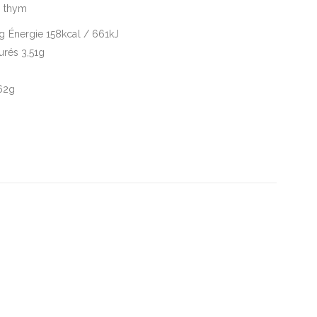
, thym
 Énergie 158kcal / 661kJ
urés 3,51g
,62g