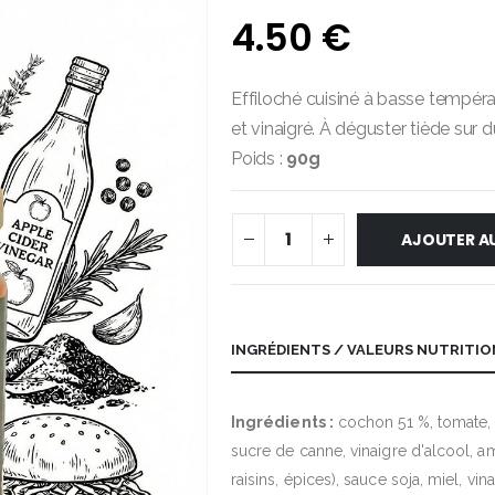
4.50
€
Effiloché cuisiné à basse tempér
et vinaigré. À déguster tiède sur du
Poids :
90g
AJOUTER AU
INGRÉDIENTS / VALEURS NUTRITI
Ingrédients :
cochon 51 %, tomate,
sucre de canne, vinaigre d'alcool, a
raisins, épices), sauce soja, miel, vina