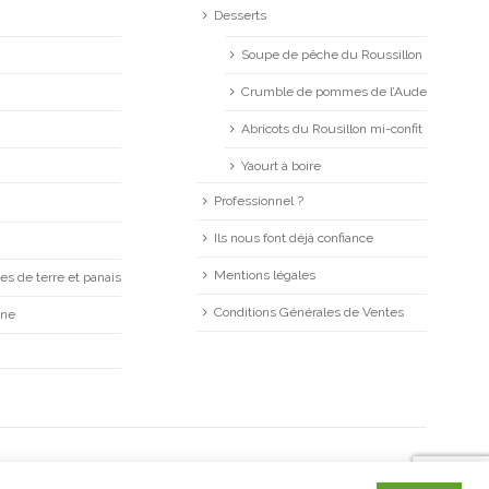
Desserts
Soupe de pêche du Roussillon
Crumble de pommes de l’Aude
Abricots du Rousillon mi-confit
Yaourt à boire
Professionnel ?
Ils nous font déjà confiance
Mentions légales
s de terre et panais
Conditions Générales de Ventes
mne
©
LA CAGNE
. création
agence VERRI