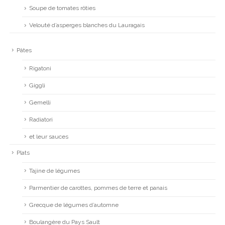
Soupe de tomates rôties
Velouté d’asperges blanches du Lauragais
Pâtes
Rigatoni
Giggli
Gemelli
Radiatori
et leur sauces
Plats
Tajine de légumes
Parmentier de carottes, pommes de terre et panais
Grecque de légumes d’automne
Boulangère du Pays Sault