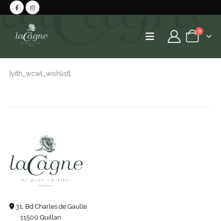
0
[yith_wcwl_wishlist]
31, Bd Charles de Gaulle
11500 Quillan