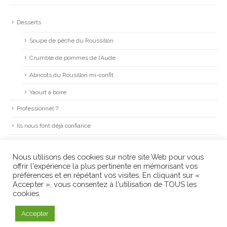
Desserts
Soupe de pêche du Roussillon
Crumble de pommes de l’Aude
Abricots du Rousillon mi-confit
Yaourt à boire
Professionnel ?
Ils nous font déjà confiance
Mentions légales
Nous utilisons des cookies sur notre site Web pour vous
Conditions Générales de Ventes
offrir l'expérience la plus pertinente en mémorisant vos
préférences et en répétant vos visites. En cliquant sur «
Accepter », vous consentez à l'utilisation de TOUS les
cookies.
©
LA CAGNE
. création
agence VERRI
Accepter